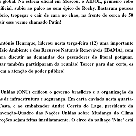
lobal. Na estreia oficial em Moscou, o AIDOL, primeiro robô
ificial, subiu ao palco ao som épico de Rocky. Bastaram poucos
rio, tropeçar e cair de cara no chão, na frente de cerca de 50
cair esse verme chamado Putin!
tônio Henrique, liderou nesta terça-feira (12) uma importante
o Meio Ambiente e dos Recursos Naturais Renováveis (IBAMA), com
ra discutir as demandas dos pescadores do litoral potiguar.
iguar também participaram da reunião! Torcer para dar certo, os
cem a atenção do poder público!
das (ONU) criticou o governo brasileiro e a organização da
s de infraestrutura e segurança. Em carta enviada nesta quarta-
 Costa, e ao embaixador André Corrêa do Lago, presidente da
 Convenção-Quadro das Nações Unidas sobre Mudança do Clima
eções sejam feitas imediatamente. O circo do palhaço 'Nine' está