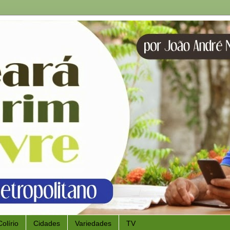
Colírio
Cidades
Variedades
TV