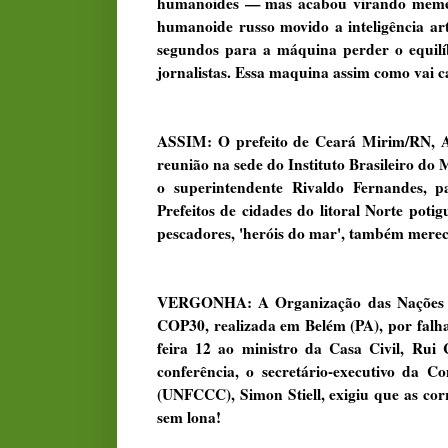
humanoides — mas acabou virando meme g
humanoide russo movido a inteligência art
segundos para a máquina perder o equilíb
jornalistas. Essa maquina assim como vai 
ASSIM: O prefeito de Ceará Mirim/RN, An
reunião na sede do Instituto Brasileiro d
o superintendente Rivaldo Fernandes, pa
Prefeitos de cidades do litoral Norte pot
pescadores, 'heróis do mar', também mere
VERGONHA: A Organização das Nações Uni
COP30, realizada em Belém (PA), por falha
feira 12 ao ministro da Casa Civil, Rui
conferência, o secretário-executivo da
(UNFCCC), Simon Stiell, exigiu que as corr
sem lona!