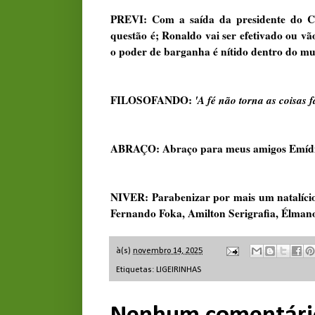
PREVI: Com a saída da presidente do Ce
questão é; Ronaldo vai ser efetivado ou v
o poder de barganha é nítido dentro do mu
FILOSOFANDO:
'A fé não torna as coisas f
ABRAÇO: Abraço para meus amigos Emídio 
NIVER: Parabenizar por mais um natalício,
Fernando Foka, Amilton Serigrafia, Élmano 
à(s)
novembro 14, 2025
Etiquetas:
LIGEIRINHAS