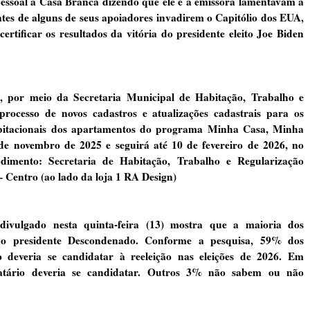
essoal à Casa Branca dizendo que ele e a emissora lamentavam a
tes de alguns de seus apoiadores invadirem o Capitólio dos EUA,
rtificar os resultados da vitória do presidente eleito Joe Biden
 por meio da Secretaria Municipal de Habitação, Trabalho e
processo de novos cadastros e atualizações cadastrais para os
abitacionais dos apartamentos do programa Minha Casa, Minha
e novembro de 2025 e seguirá até 10 de fevereiro de 2026, no
dimento: Secretaria de Habitação, Trabalho e Regularização
 Centro (ao lado da loja 1 RA Design)
vulgado nesta quinta-feira (13) mostra que a maioria dos
do presidente Descondenado. Conforme a pesquisa, 59% dos
 deveria se candidatar à reeleição nas eleições de 2026. Em
tário deveria se candidatar. Outros 3% não sabem ou não