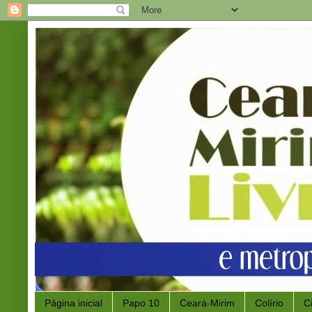
Página inicial
Papo 10
Ceará-Mirim
Colírio
C