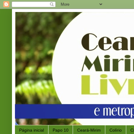
Página inicial
Papo 10
Ceará-Mirim
Colírio
C