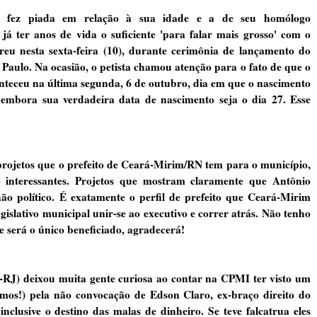
 fez piada em relação à sua idade e a de seu homólogo
á ter anos de vida o suficiente 'para falar mais grosso' com o
eu nesta sexta-feira (10), durante cerimônia de lançamento do
 Paulo. Na ocasião, o petista chamou atenção para o fato de que o
onteceu na última segunda, 6 de outubro, dia em que o nascimento
– embora sua verdadeira data de nascimento seja o dia 27. Esse
ojetos que o prefeito de Ceará-Mirim/RN tem para o município,
 interessantes. Projetos que mostram claramente que Antônio
ão político. É exatamente o perfil de prefeito que Ceará-Mirim
islativo municipal unir-se ao executivo e correr atrás. Não tenho
 será o único beneficiado, agradecerá!
) deixou muita gente curiosa ao contar na CPMI ter visto um
emos!) pela não convocação de Edson Claro, ex-braço direito do
nclusive o destino das malas de dinheiro. Se teve falcatrua eles