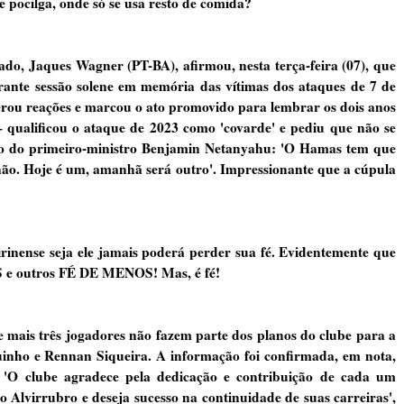
 pocilga, onde só se usa resto de comida?
, Jaques Wagner (PT-BA), afirmou, nesta terça-feira (07), que
ante sessão solene em memória das vítimas dos ataques de 7 de
erou reações e marcou o ato promovido para lembrar os dois anos
qualificou o ataque de 2023 como 'covarde' e pediu que não se
no do primeiro‑ministro Benjamin Netanyahu: 'O Hamas tem que
 não. Hoje é um, amanhã será outro'. Impressionante que a cúpula
inense seja ele jamais poderá perder sua fé. Evidentemente que
S e outros FÉ DE MENOS! Mas, é fé!
is três jogadores não fazem parte dos planos do clube para a
uinho e Rennan Siqueira. A informação foi confirmada, em nota,
). 'O clube agradece pela dedicação e contribuição de cada um
 Alvirrubro e deseja sucesso na continuidade de suas carreiras',