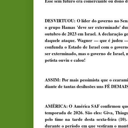
Esse sem futuro era comerciante ou dono de
DESVIRTUOU: O líder do governo no Senado
o grupo Hamas 'deve ser exterminado' dur
outubro de 2023 em Israel. A declaração g
daquele ataque. Wagner — que é judeu — 
confunda o Estado de Israel com o gover
ser exterminado, mas o governo de Israel,
petista ouviu e calou!
ASSIM: Por mais pessimista que o cearamir
diante de tantas desilusões uns FÉ DEMAI
AMÉRICA: O América SAF confirmou que ma
temporada de 2026. São eles: Giva, Thiag
pelo time na tarde desta sexta-feira (10
durante o período em que vestiram o manto