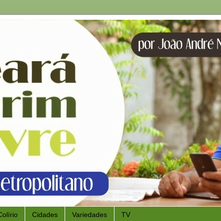
Colírio
Cidades
Variedades
TV