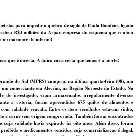
istas para impedir a quebra de sigilo de Paulo Boudens, ligado
recebeu R$3 milhões da Arpar, empresa do esquema que roubou
r no mármore do inferno!
sa que é incerta. A única coisa certa que temos é a morte!
ande do Sul (MPRS) cumpriu, na última quarta-feira (08), um
 um comerciante em Alecrim, na Região Noroeste do Estado. No
e do investigado, eram armazenados irregularmente diversos
nte a vistoria, foram apreendidos 675 quilos de alimentos e
com validade vencida. Entre os itens recolhidos estavam vinho,
, leite e carne sem origem comprovada. Também foram encontrados
o cuja validade havia expirado há oito anos. Além disso, foram
proibida e medicamentos vencidos, cuja comercialização é ilegal.