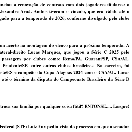
ciou a renovação de contrato com dois jogadores titulares: o
Alexandre Aruá. Ambos tiveram o vínculo, que era válido até o
ogado para a temporada de 2026, conforme divulgado pelo clube
s um acerto na montagem do elenco para a próxima temporada. A
ateral-direito Lucas Marques, que jogou a Série C 2025 pelo
e passagem por clubes como: Remo/PA, Guarani/SP, CSA/AL,
udente/SP, entre outros clubes brasileiros. Na carreira, foi
este/ES e campeão da Copa Alagoas 2024 com o CSA/AL. Lucas
 até o término da disputa do Campeonato Brasileiro da Série D
oca sua família por qualquer coisa fútil? ENTONSE..... Lasque!
ederal (STF) Luiz Fux pediu vista do processo em que o senador