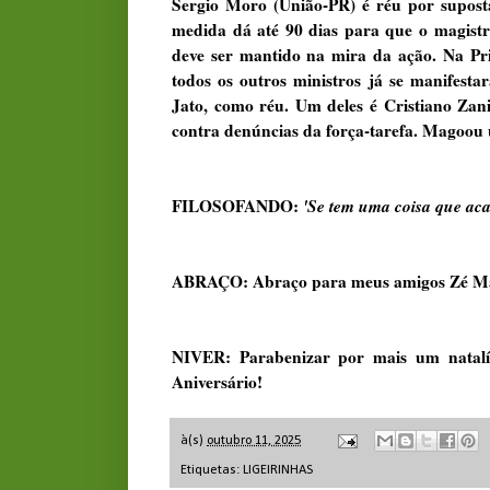
Sergio Moro (União-PR) é réu por supos
medida dá até 90 dias para que o magistra
deve ser mantido na mira da ação. Na Pr
todos os outros ministros já se manifes
Jato, como réu. Um deles é Cristiano Zani
contra denúncias da força-tarefa. Magoou 
FILOSOFANDO:
'Se tem uma coisa que aca
ABRAÇO: Abraço para meus amigos Zé Mar
NIVER: Parabenizar por mais um natalíc
Aniversário!
à(s)
outubro 11, 2025
Etiquetas:
LIGEIRINHAS