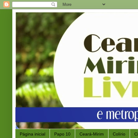
Página inicial
Papo 10
Ceará-Mirim
Colírio
C