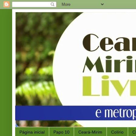
Página inicial
Papo 10
Ceará-Mirim
Colírio
C