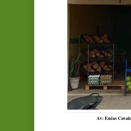
Av: Enéas Cavalc