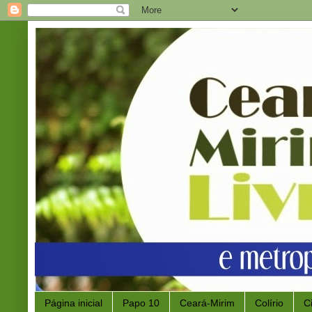
Página inicial
Papo 10
Ceará-Mirim
Colírio
C