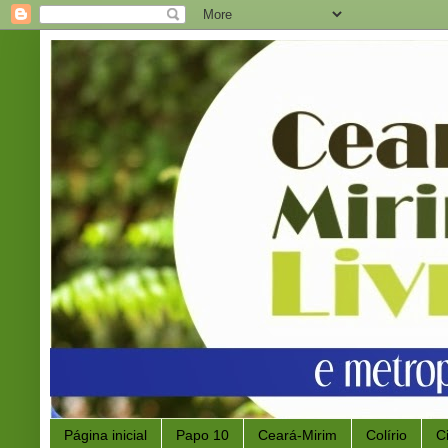
Página inicial
Papo 10
Ceará-Mirim
Colírio
C