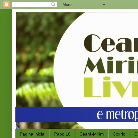
Página inicial
Papo 10
Ceará-Mirim
Colírio
C