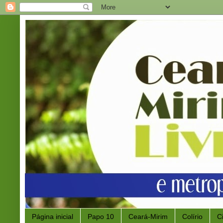
Página inicial
Papo 10
Ceará-Mirim
Colírio
C