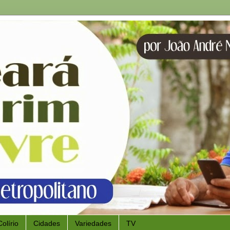
Colírio
Cidades
Variedades
TV