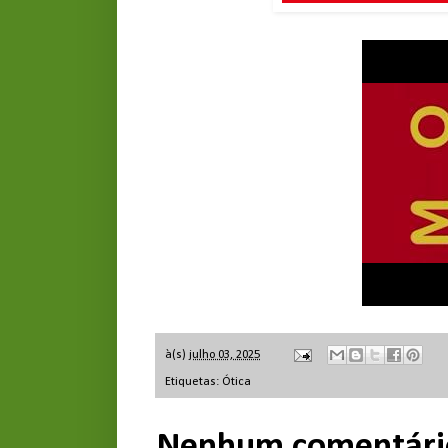
à(s)
julho 03, 2025
Etiquetas:
Ótica
Nenhum comentári