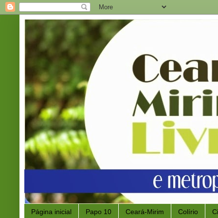
Página inicial
Papo 10
Ceará-Mirim
Colírio
C