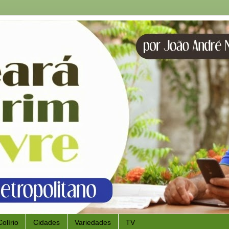
Colírio
Cidades
Variedades
TV