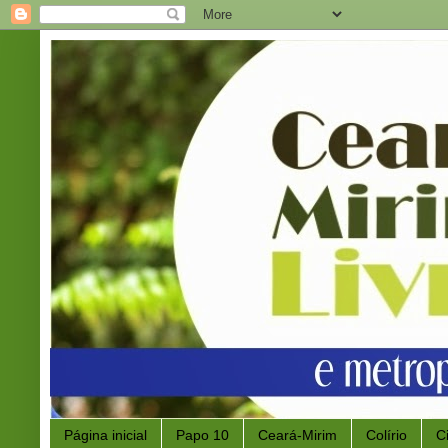
Página inicial
Papo 10
Ceará-Mirim
Colírio
C