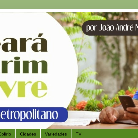
Colírio
Cidades
Variedades
TV