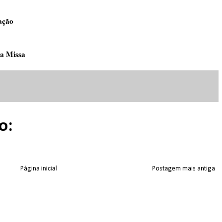
ação
ta Missa
o:
Página inicial
Postagem mais antiga