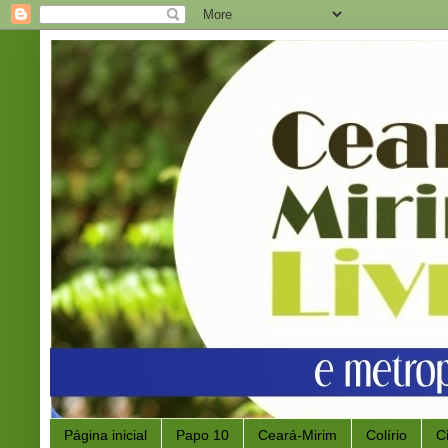
Página inicial
Papo 10
Ceará-Mirim
Colírio
C