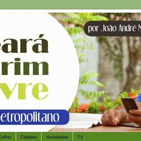
Colírio
Cidades
Variedades
TV