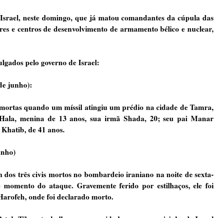
Israel, neste domingo, que já matou comandantes da cúpula das
eares e centros de desenvolvimento de armamento bélico e nuclear,
ulgados pelo governo de Israel:
de junho):
mortas quando um míssil atingiu um prédio na cidade de Tamra,
á Hala, menina de 13 anos, sua irmã Shada, 20; seu pai Manar
 Khatib, de 41 anos.
unho)
m dos três civis mortos no bombardeio iraniano na noite de sexta-
o momento do ataque. Gravemente ferido por estilhaços, ele foi
arofeh, onde foi declarado morto.