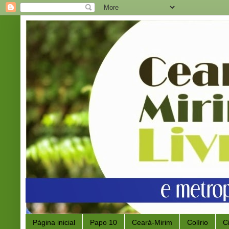
Página inicial
Papo 10
Ceará-Mirim
Colírio
C