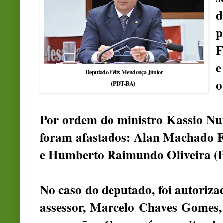
p
F
e
Deputado Félix Mendonça Júnior
o
(PDT-BA)
Por ordem do ministro Kassio Nun
foram afastados: Alan Machado Fr
e Humberto Raimundo Oliveira (PT
No caso do deputado, foi autorizad
assessor, Marcelo Chaves Gomes,