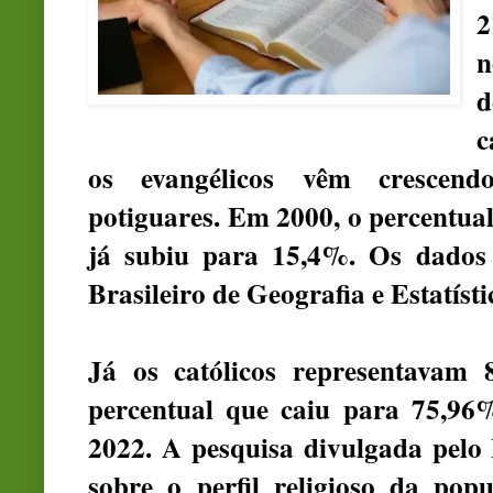
2
n
d
c
os evangélicos vêm crescend
potiguares. Em 2000, o percentua
já subiu para 15,4%. Os dados 
Brasileiro de Geografia e Estatísti
Já os católicos representavam
percentual que caiu para 75,9
2022. A pesquisa divulgada pelo
sobre o perfil religioso da po