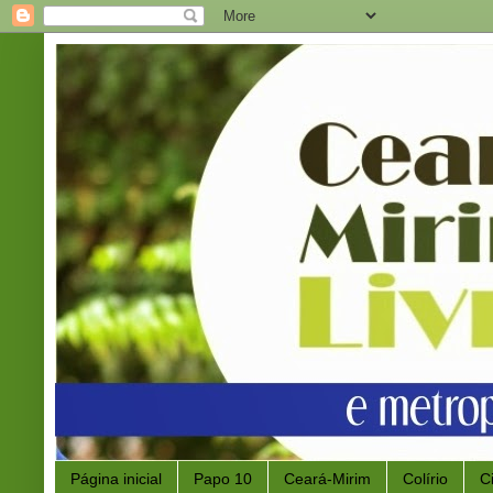
Página inicial
Papo 10
Ceará-Mirim
Colírio
C