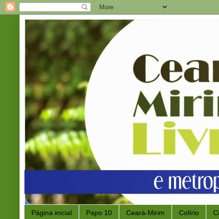
Página inicial
Papo 10
Ceará-Mirim
Colírio
C