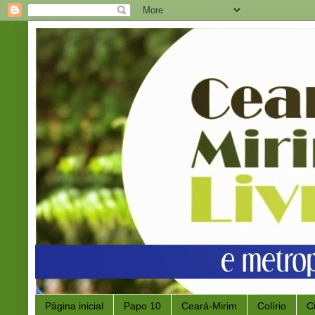
Página inicial
Papo 10
Ceará-Mirim
Colírio
C