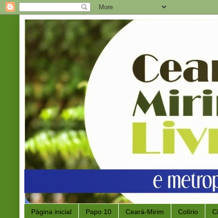
Página inicial
Papo 10
Ceará-Mirim
Colírio
C