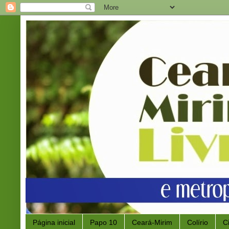
Página inicial
Papo 10
Ceará-Mirim
Colírio
C