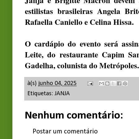
Janja e Brigitte Macron devem 
estilistas brasileiras Angela Br
Rafaella Caniello e Celina Hissa.
O cardápio do evento será assin
Leite, do restaurante Capim Sa
Gadelha, colunista do Metrópoles.
à(s)
junho 04, 2025
Etiquetas:
JANJA
Nenhum comentário:
Postar um comentário