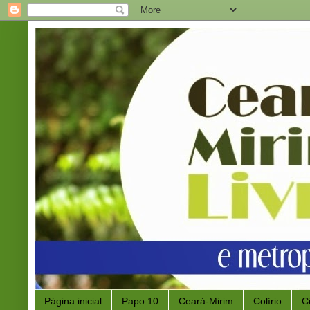
Página inicial
Papo 10
Ceará-Mirim
Colírio
C