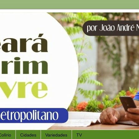
Colírio
Cidades
Variedades
TV