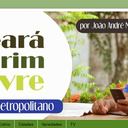
Colírio
Cidades
Variedades
TV