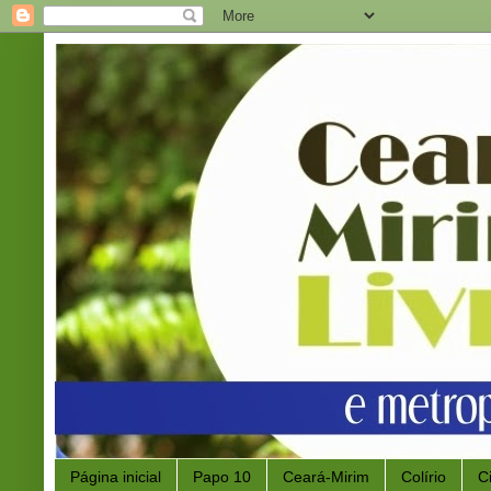
Página inicial
Papo 10
Ceará-Mirim
Colírio
C