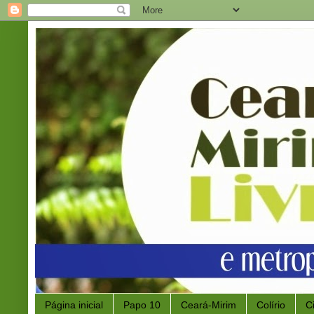
Página inicial
Papo 10
Ceará-Mirim
Colírio
C