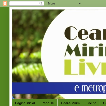
Página inicial
Papo 10
Ceará-Mirim
Colírio
C