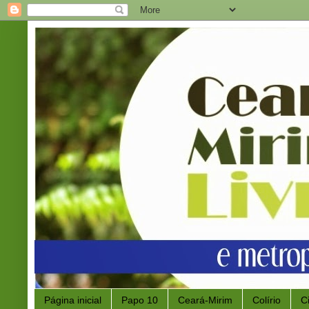
Página inicial
Papo 10
Ceará-Mirim
Colírio
C