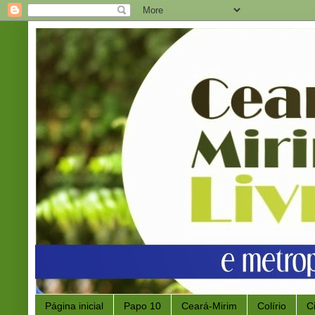
Página inicial
Papo 10
Ceará-Mirim
Colírio
C