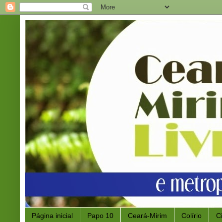
Página inicial
Papo 10
Ceará-Mirim
Colírio
C