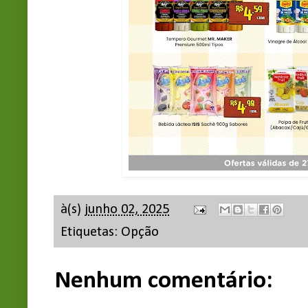
à(s)
junho 02, 2025
Etiquetas:
Opção
Nenhum comentário: