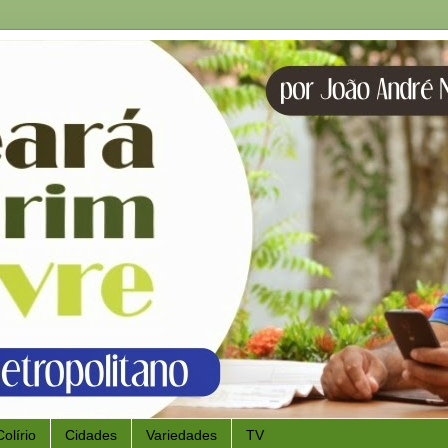
Colírio
Cidades
Variedades
TV