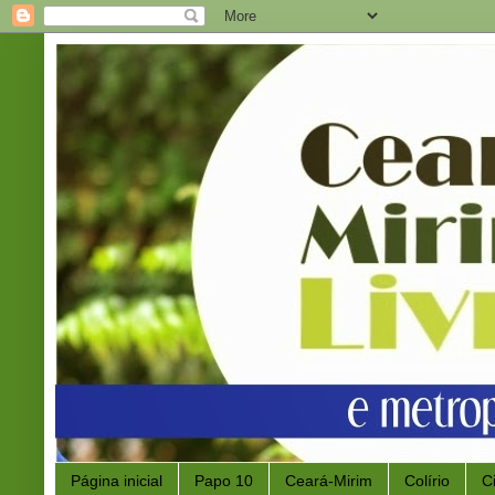
Página inicial
Papo 10
Ceará-Mirim
Colírio
C