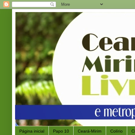
Página inicial
Papo 10
Ceará-Mirim
Colírio
C