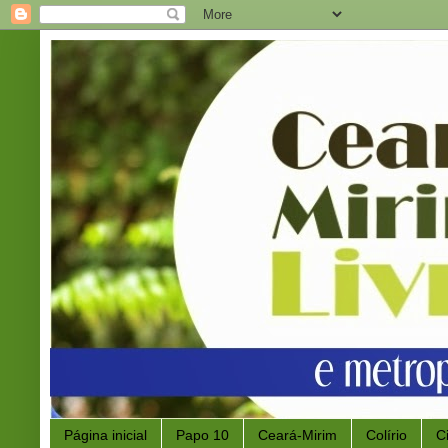
Página inicial
Papo 10
Ceará-Mirim
Colírio
C