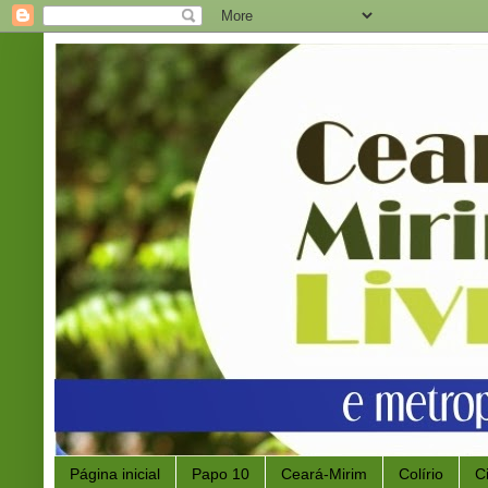
Página inicial
Papo 10
Ceará-Mirim
Colírio
C