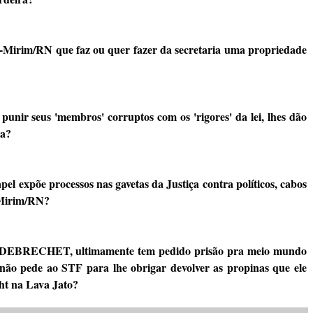
á-Mirim/RN que faz ou quer fazer da secretaria uma propriedade
 punir seus 'membros' corruptos com os 'rigores' da lei, lhes dão
ia?
el expõe processos nas gavetas da Justiça contra políticos, cabos
á-Mirim/RN?
DEBRECHET, ultimamente tem pedido prisão pra meio mundo
 não pede ao STF para lhe obrigar devolver as propinas que ele
ht na Lava Jato?