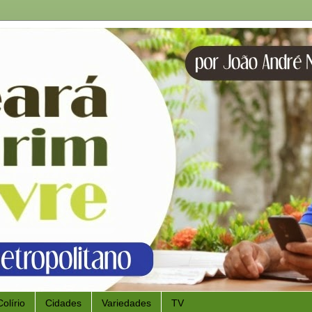
Colírio
Cidades
Variedades
TV