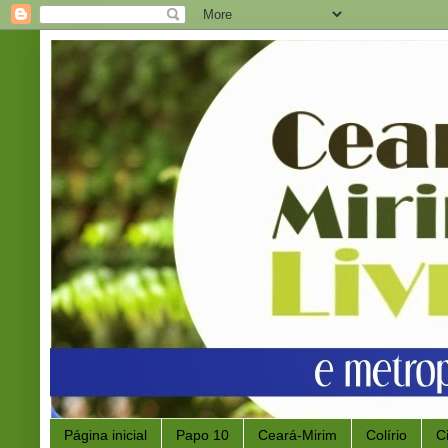
Página inicial
Papo 10
Ceará-Mirim
Colírio
C