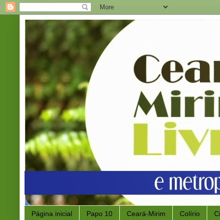
Página inicial
Papo 10
Ceará-Mirim
Colírio
C