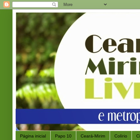
Página inicial
Papo 10
Ceará-Mirim
Colírio
C