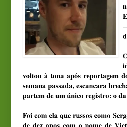
n
E
—
d
O
i
voltou à tona após reportagem 
semana passada, escancara brech
partem de um único registro: o da
Foi com ela que russos como
Serg
de dez anos com o nome de Vict