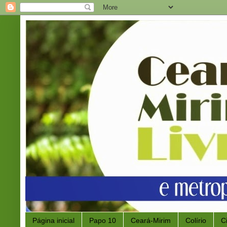
Página inicial
Papo 10
Ceará-Mirim
Colírio
C