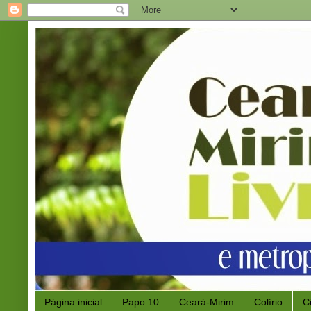
Página inicial
Papo 10
Ceará-Mirim
Colírio
C