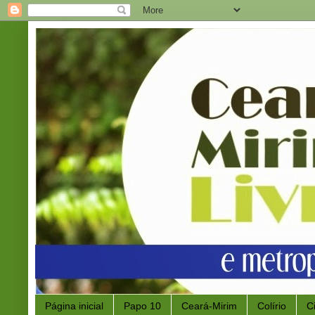
Página inicial
Papo 10
Ceará-Mirim
Colírio
C