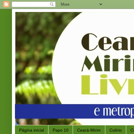
Página inicial
Papo 10
Ceará-Mirim
Colírio
C