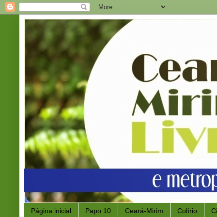
Página inicial
Papo 10
Ceará-Mirim
Colírio
C