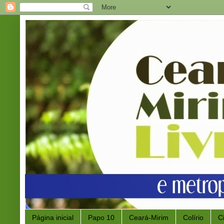
Página inicial
Papo 10
Ceará-Mirim
Colírio
C