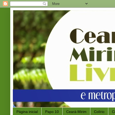
Página inicial
Papo 10
Ceará-Mirim
Colírio
C